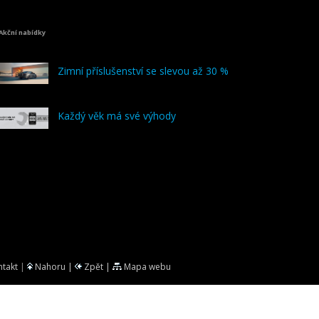
Akční nabídky
Zimní příslušenství se slevou až 30 %
Každý věk má své výhody
ntakt
|
Nahoru |
Zpět |
Mapa webu