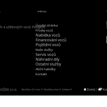
Odkazy
Úvodní stránka
ch a užitkových vozů Peugeot.
Prodej vozů
Nabídka vozů
Financování vozů
Pojištění vozů
Naše služby
Servis vozů
Náhradní díly
Ostatní služby
Akční nabídky
Kontakt
ŠEK s.r.o.
Domů
|
Ko
Návštěvy: On-line: 3 * Návštěvy dnes 0 Celkem 0