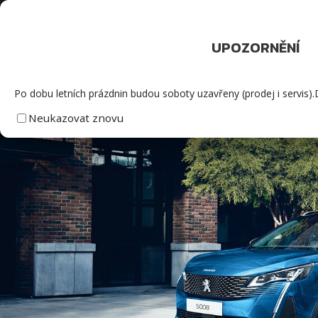
Servis
Po - Pá 7.00 - 17
UPOZORNĚNÍ
ÚVOD
Po dobu letních prázdnin budou soboty uzavřeny (prodej i servis
Neukazovat znovu