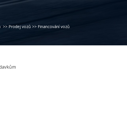
a
>>
Prodej vozů
>> Financování vozů
žadavkům