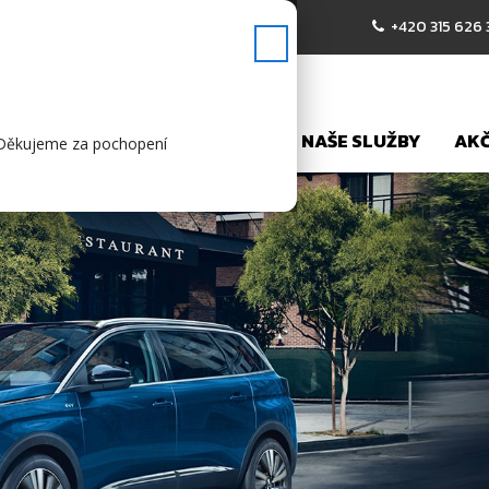
.00
+420 315 626
✕
NÍ STRÁNKA
PRODEJ VOZŮ
NAŠE SLUŽBY
AKČ
).Děkujeme za pochopení