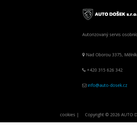
Autorizovaný servis osobní
Nad Oborou 3375, Mělník
+420 315 626 342
info@auto-dosek.cz
cookies
| Copyright © 2026 AUTO DO