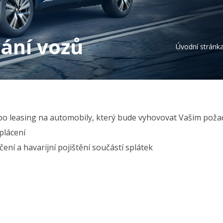
ání vozů
Úvodní stránk
bo leasing na automobily, který bude vyhovovat Vašim po
plácení
ní a havarijní pojištění součástí splátek