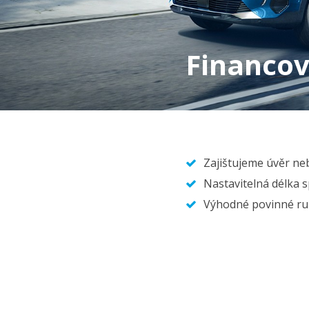
Financov
Zajištujeme úvěr ne
Nastavitelná délka s
Výhodné povinné ruče