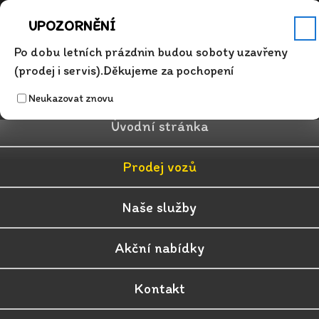
Servis
Po - Pá 7.00 - 17.00
+420 315 626 342
info@auto-dosek.cz
UPOZORNĚNÍ
✕
Po dobu letních prázdnin budou soboty uzavřeny
(prodej i servis).Děkujeme za pochopení
Neukazovat znovu
Úvodní stránka
Prodej vozů
Naše služby
Akční nabídky
Kontakt