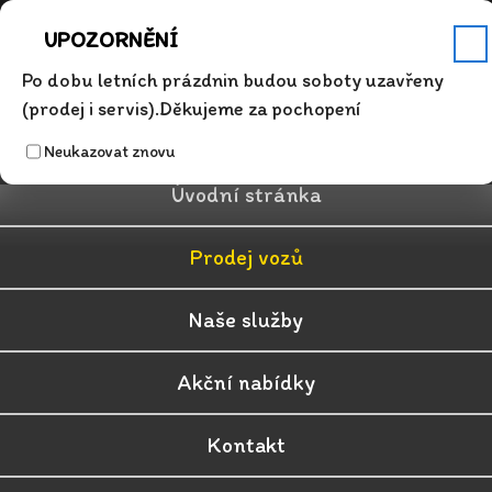
Servis
Po - Pá 7.00 - 17.00
+420 315 626 342
info@auto-dosek.cz
UPOZORNĚNÍ
✕
Po dobu letních prázdnin budou soboty uzavřeny
(prodej i servis).Děkujeme za pochopení
Neukazovat znovu
Úvodní stránka
Prodej vozů
Naše služby
Akční nabídky
Kontakt