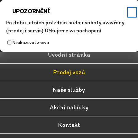
Servis
Po - Pá 7.00 - 17.00
+420 315 626 342
info@auto-dosek.cz
UPOZORNĚNÍ
✕
Po dobu letních prázdnin budou soboty uzavřeny
(prodej i servis).Děkujeme za pochopení
Neukazovat znovu
Úvodní stránka
Prodej vozů
Naše služby
Akční nabídky
Kontakt