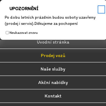
Servis
Po - Pá 7.00 - 17.00
+420 315 626 342
info@auto-dosek.cz
UPOZORNĚNÍ
✕
Po dobu letních prázdnin budou soboty uzavřeny
(prodej i servis).Děkujeme za pochopení
Neukazovat znovu
Úvodní stránka
Prodej vozů
Naše služby
Akční nabídky
Kontakt