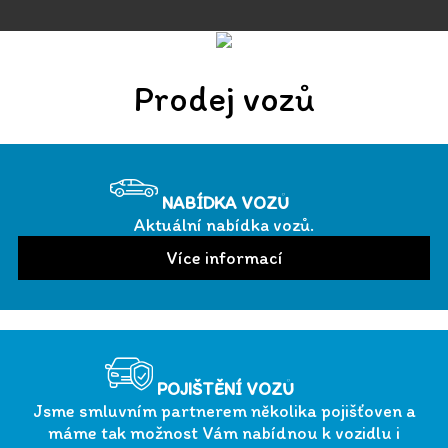
Prodej vozů
NABÍDKA VOZŮ
Aktuální nabídka vozů.
POJIŠTĚNÍ VOZŮ
Jsme smluvním partnerem několika pojišťoven a
máme tak možnost Vám nabídnou k vozidlu i