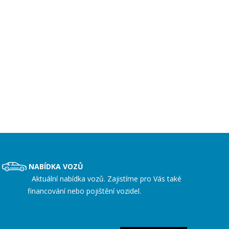
NABÍDKA VOZŮ
Aktuální nabídka vozů. Zajistíme pro Vás také
financování nebo pojištění vozidel.