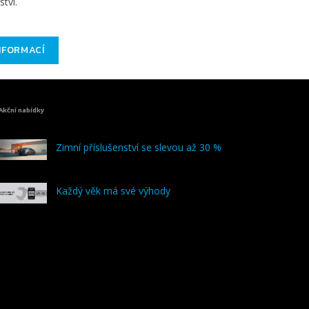
ství.
INFORMACÍ
Akční nabídky
Zimní příslušenství se slevou až 30 %
Každý věk má své výhody