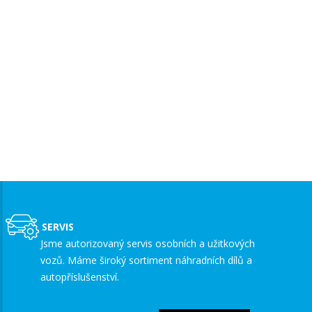
Úvodní stránka
SERVIS
Jsme autorizovaný servis osobních a užitkových
vozů. Máme široký sortiment náhradních dílů a
autopříslušenství.