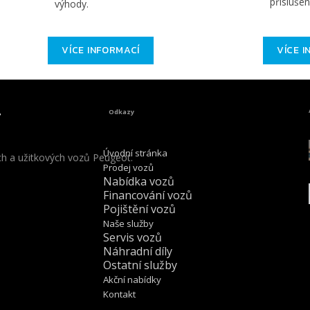
příslušen
výhody.
VÍCE INFORMACÍ
VÍCE 
Odkazy
Úvodní stránka
ch a užitkových vozů Peugeot.
Prodej vozů
Nabídka vozů
Financování vozů
Pojištění vozů
Naše služby
Servis vozů
Náhradní díly
Ostatní služby
Akční nabídky
Kontakt