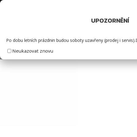
Servis
Po - Pá 7.00 - 17
UPOZORNĚNÍ
ÚVOD
Po dobu letních prázdnin budou soboty uzavřeny (prodej i servis
Neukazovat znovu