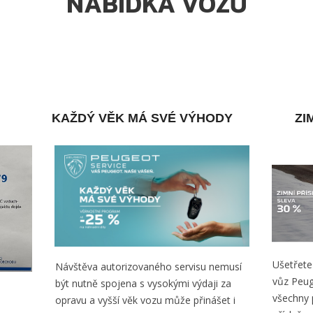
NABÍDKA VOZŮ
KAŽDÝ VĚK MÁ SVÉ VÝHODY
ZI
Ušetřete
Návštěva autorizovaného servisu nemusí
vůz Peug
být nutně spojena s vysokými výdaji za
všechny 
opravu a vyšší věk vozu může přinášet i