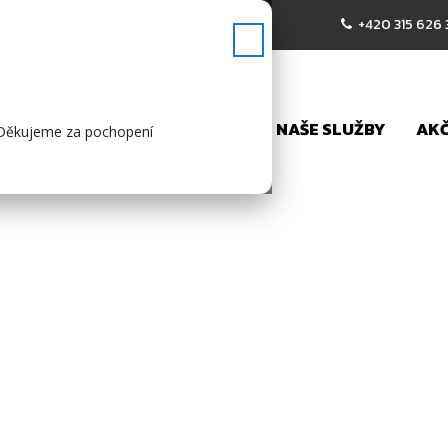
.00
+420 315 626
✕
NÍ STRÁNKA
PRODEJ VOZŮ
NAŠE SLUŽBY
AKČ
).Děkujeme za pochopení