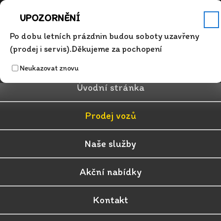
Servis
Po - Pá 7.00 - 17.00
+420 315 626 342
info@auto-dosek.cz
UPOZORNĚNÍ
✕
Po dobu letních prázdnin budou soboty uzavřeny
(prodej i servis).Děkujeme za pochopení
Neukazovat znovu
Úvodní stránka
Prodej vozů
Naše služby
Akční nabídky
Kontakt